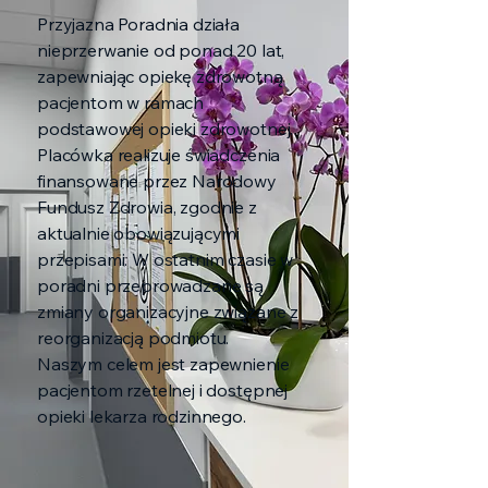
Przyjazna Poradnia działa
nieprzerwanie od ponad 20 lat,
zapewniając opiekę zdrowotną
pacjentom w ramach
podstawowej opieki zdrowotnej.
Placówka realizuje świadczenia
finansowane przez Narodowy
Fundusz Zdrowia, zgodnie z
aktualnie obowiązującymi
przepisami. W ostatnim czasie w
poradni przeprowadzane są
zmiany organizacyjne związane z
reorganizacją podmiotu.
Naszym celem jest zapewnienie
pacjentom rzetelnej i dostępnej
opieki lekarza rodzinnego.