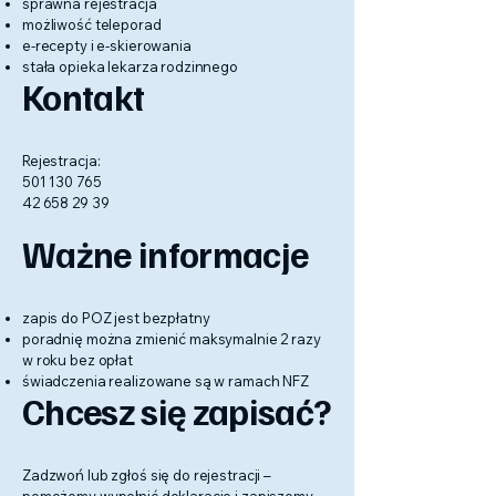
sprawna rejestracja
możliwość teleporad
e-recepty i e-skierowania
stała opieka lekarza rodzinnego
Kontakt
Rejestracja:
501 130 765
42 658 29 39
Ważne informacje
zapis do POZ jest bezpłatny
poradnię można zmienić maksymalnie 2 razy
w roku bez opłat
świadczenia realizowane są w ramach NFZ
Chcesz się zapisać?
Zadzwoń lub zgłoś się do rejestracji –