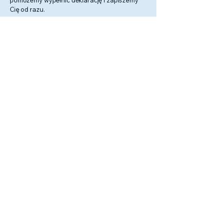
pomożemy wypełnić deklarację i zapiszemy
Cię od razu.